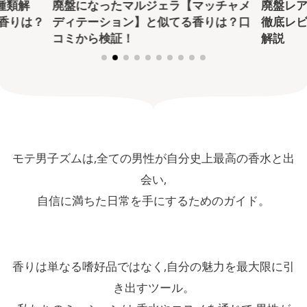
種類解
廃盤になったマルジェラ【マッチャメ
廃盤レ
香りは？
ディテーション】と似てる香りは？口
徹底レ
コミから検証！
解説
モテ男子ズムは,全ての男性が自分史上最高の香水と出
会い,
自信に満ちた日常を手にするためのガイド。
香りは単なる嗜好品ではなく,自分の魅力を最大限に引
き出すツール。