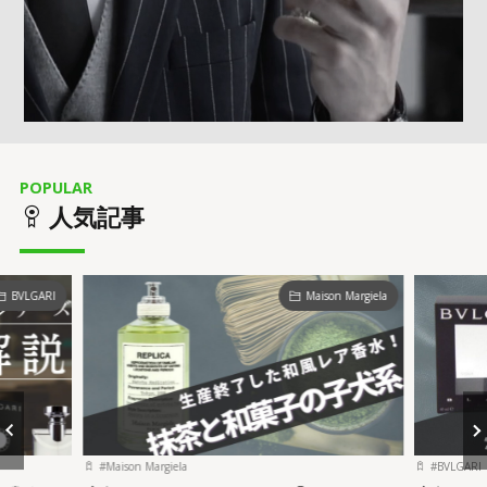
POPULAR
人気記事
BVLGARI
Maison Margiela
#
Maison Margiela
#
BVLGARI