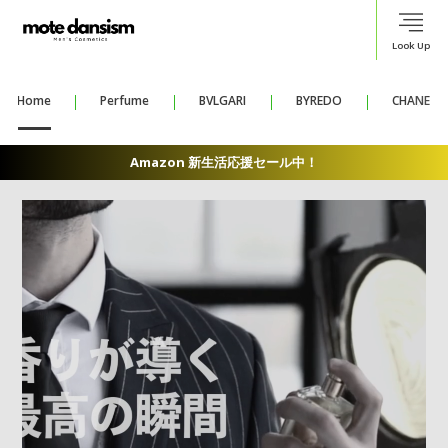
Look Up
Home
Perfume
BVLGARI
BYREDO
CHANEL
Amazon 新生活応援セール中！