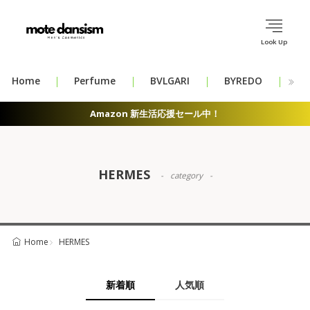
Look Up
Home
Perfume
BVLGARI
BYREDO
CH
Amazon 新生活応援セール中！
HERMES
category
HERMES
Home
新着順
人気順