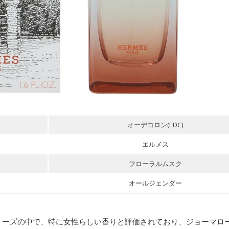
せたい香水は？
庭】
オニー＆ブラッシュスエード】
のはこんな人！
オーデコロン(EDC)
エルメス
フローラルムスク
オールジェンダー
リーズの中で、
特に女性らしい香り
と評価されており、ジョーマロ