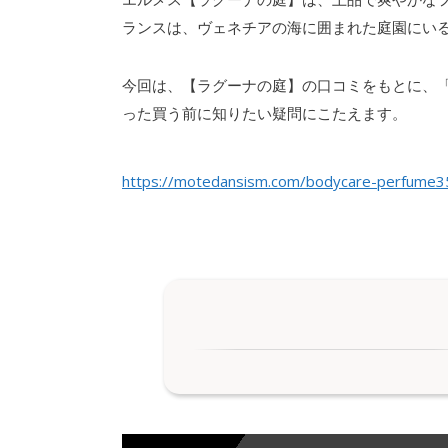
ランスは、ヴェネチアの海に囲まれた庭園にい
今回は、【ラグーナの庭】の口コミをもとに、
った買う前に知りたい疑問にこたえます。
https://motedansism.com/bodycare-perfume3
1| エルメス【ラグーナの庭】の香
1.
トップノート ”マグノリア”
1-1.