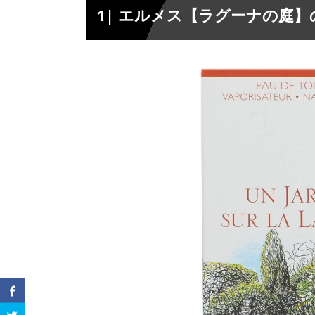
1| エルメス【ラグーナの庭
ミドルノート ”トベラ”
1-2.
ラストノート ”マドンナリリー”
1-3.
2| 【ラグーナの庭】の口コミレビ
2.
2-1| 合わなかった人の口コミ
2-1.
2-2| 買って良かった人の口コミ
2-2.
3| 【ラグーナの庭】に似合うフ
3.
4| 【ラグーナの庭】と似ている香
4.
4-1| ブルガリ【オ・パフメ オーテ
4-1.
4-2| ディオール【ベル ドゥ ジュー
4-2.