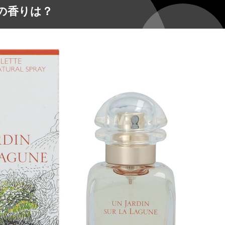
】の香りは？
ューは？
ァッションは？
水は？
ブラン】
ル】