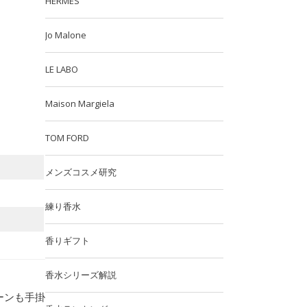
HERMES
Jo Malone
LE LABO
Maison Margiela
TOM FORD
メンズコスメ研究
練り香水
香りギフト
香水シリーズ解説
ーンも手掛