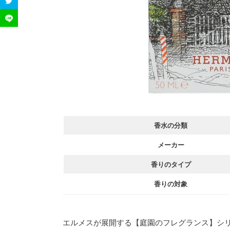
5| 【ラグーナの庭】に重ね合わ
5.
重ね合わせ① エルメス【ナイルの
5-1.
重ね合わせ② ジョーマローン【ピ
5-2.
6| 男性も付けやすいって本当？
6.
7| 【ラグーナの庭】と相性が良い
7.
8| 【まとめ】
香水の分類
8.
メーカー
香りのタイプ
香りの対象
エルメスが展開する【庭園のフレグランス】シ