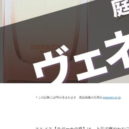
＊この記事にはPRが含まれます 商品画像の引用元:
amazon.co.jp
エルメス【ラグーナの庭】は、上品で爽やかなフ