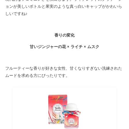
ョンが美しいボトルと果実のような真っ白いキャップがかわいら
しいですね♪
香りの変化
甘いジンジャーの花 × ライチ × ムスク
フルーティーな香りが好きな女性、甘くなりすぎない洗練された
ムードを求める方にぴったりです。