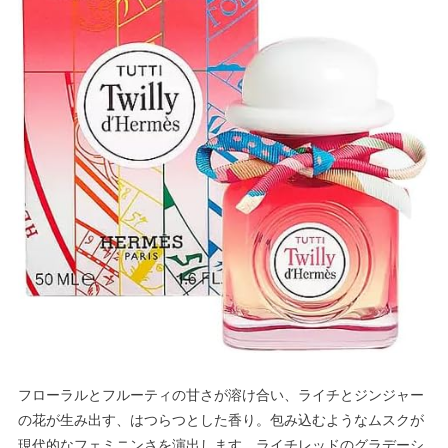
フローラルとフルーティの甘さが溶け合い、ライチとジンジャー
の花が生み出す、はつらつとした香り。包み込むようなムスクが
現代的なフェミニンさを演出します。ライチレッドのグラデーシ