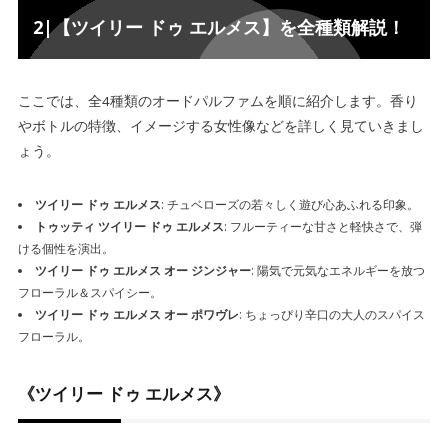
2|【ツイリー ドゥ エルメス】を全種類解説！
ここでは、全4種類のオードパルファムを順に紹介します。香り
やボトルの特徴、イメージする女性像などを詳しく見ていきまし
ょう。
ツイリー ドゥ エルメス
: チュベローズの若々しく遊び心あふれる印象。
トゥッティ ツイリー ドゥ エルメス
: フルーティーな甘さと軽快さで、弾
ける個性を演出。
ツイリー ドゥ エルメス オー ジンジャー
: 陽気で元気なエネルギーを放つ
フローラル＆スパイシー。
ツイリー ドゥ エルメス オー ポワヴレ
: ちょっぴり辛口の大人のスパイス
フローラル。
《ツイリー ドゥ エルメス》