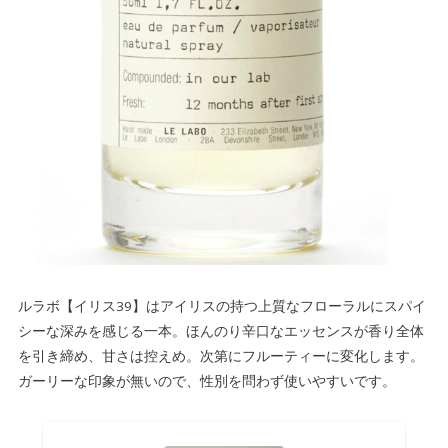
ルラボ【イリス39】はアイリスの持つ上質なフローラルにスパイ
シーな深みを感じる一本。ほんのり辛口なエッセンスが香り全体
を引き締め、甘さは控えめ。次第にフルーティーに変化します。
ガーリーな印象が無いので、性別を問わず使いやすいです。