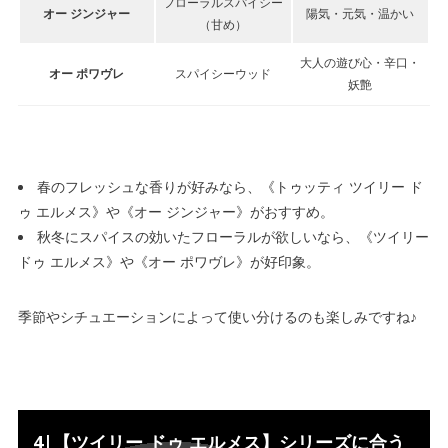
フローラルスパイシー
オー ジンジャー
陽気・元気・温かい
（甘め）
大人の遊び心・辛口・
オー ポワヴレ
スパイシーウッド
妖艶
春のフレッシュな香りが好みなら、《トゥッティ ツイリー ド
ゥ エルメス》や《オー ジンジャー》がおすすめ。
秋冬にスパイスの効いたフローラルが欲しいなら、《ツイリー
ドゥ エルメス》や《オー ポワヴレ》が好印象。
季節やシチュエーションによって使い分けるのも楽しみですね♪
4|【ツイリー ドゥ エルメス】シリーズに合う