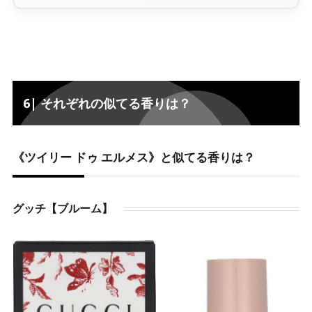
6| それぞれの似てる香りは？
《ツイリー ドゥ エルメス》と似てる香りは？
グッチ【ブルーム】