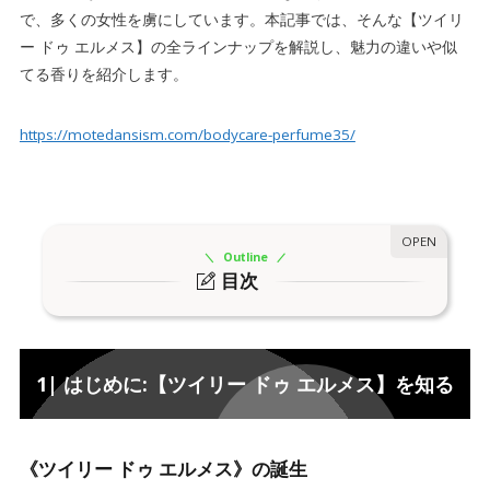
で、多くの女性を虜にしています。本記事では、そんな【ツイリ
ー ドゥ エルメス】の全ラインナップを解説し、魅力の違いや似
てる香りを紹介します。
https://motedansism.com/bodycare-perfume35/
Outline
目次
1| はじめに:【ツイリー ドゥ エルメス】を知る
1.
《ツイリー ドゥ エルメス》の誕生
1-1.
1| はじめに:【ツイリー ドゥ エルメス】を知る
シリーズ名の由来: “ツイリー”
1-2.
2|【ツイリー ドゥ エルメス】を全種類解説！
《ツイリー ドゥ エルメス》の誕生
2.