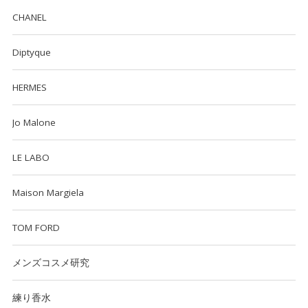
CHANEL
Diptyque
HERMES
Jo Malone
LE LABO
Maison Margiela
TOM FORD
メンズコスメ研究
練り香水