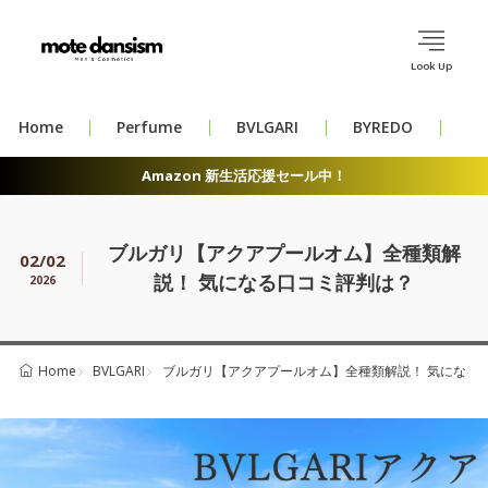
Look Up
Home
Perfume
BVLGARI
BYREDO
CH
Amazon 新生活応援セール中！
ブルガリ【アクアプールオム】全種類解
02/02
説！ 気になる口コミ評判は？
2026
BVLGARI
ブルガリ【アクアプールオム】全種類解説！ 気になる
Home