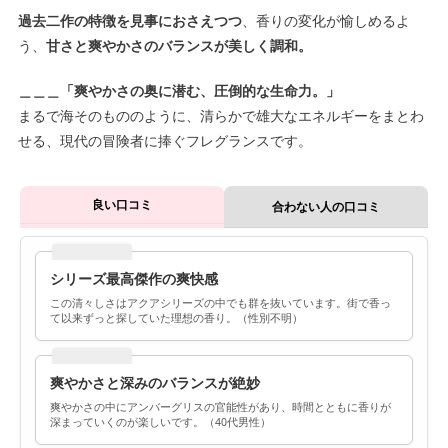
過去二作の特徴を見事におさえつつ
、香りの変化が愉しめるよ
う、
甘さと爽やかさのバランスが美しく調和。
＿＿＿「爽やかさの奥に潜む、圧倒的な生命力。」
まるで海そのもののように、清らかで雄大なエネルギーをまとわ
せる、現代の冒険者に捧ぐフレグランスです。
良い口コミ
合わない人の口コミ
シリーズ最高傑作の爽快感
この清々しさはアクアシリーズの中でも群を抜いています。街で香っ
て以来ずっと探していた理想の香り。（性別不明）
爽やかさと深みのバランスが絶妙
爽やかさの中にアンバーグリスの官能性があり、時間とともに香りが
深まっていくのが楽しいです。（40代男性）