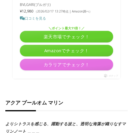
BVLGARI(ブルガリ)
¥12,980
（2026/02/17 13:27時点 | Amazon調べ）
口コミを見る
＼ポイント最大11倍！／
楽天市場でチェック！
Amazonでチェック！
カラリアでチェック！
ポチップ
アクア プールオム マリン
よりシトラスを感じる
。
躍動する波と、透明な海藻が織りなすマ
リンノート ＿＿＿