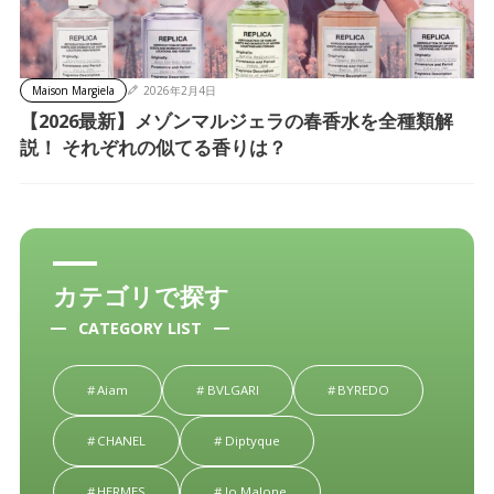
Maison Margiela
2026年2月4日
【2026最新】メゾンマルジェラの春香水を全種類解
説！ それぞれの似てる香りは？
カテゴリで探す
CATEGORY LIST
Aiam
BVLGARI
BYREDO
CHANEL
Diptyque
HERMES
Jo Malone