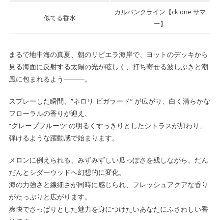
カルバンクライン【ck one サマ
似てる香水
ー】
まるで地中海の真夏、朝のリビエラ海岸で、ヨットのデッキから
見る海面に反射する太陽の光が眩しく、打ち寄せる波しぶきと潮
風に包まれるよう―――。
スプレーした瞬間、”ネロリ ビガラード” が広がり、白く清らかな
フローラルの香りが迎え、
“グレープフルーツ”の明るくすっきりとしたシトラスが加わり、
弾けるような躍動感で始まります。
メロンに例えられる、みずみずしい瓜っぽさを残しながら、だん
だんとシダーウッドへ幻想的に変化。
海の力強さと繊細さが同時に感じられ、フレッシュアクアな香り
がたっぷりと広がります。
爽快でさっぱりとした魅力を身につけたいあなたにふさわしい香