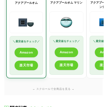
アクアプールオム マリン
アクアプール
アクアプールオム
ンテ
＼最安値をチェック／
＼最安値を
＼最安値をチェック／
Amazon
Ama
Amazon
楽天市場
楽天
楽天市場
← スクロールで全商品を見る →