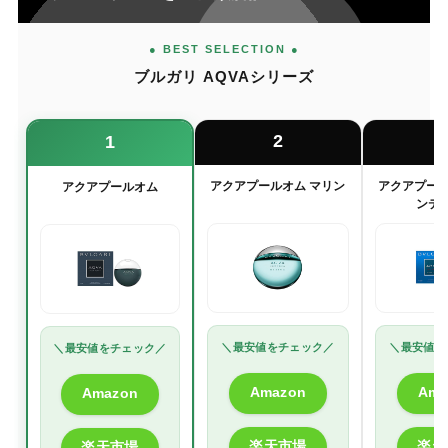
● BEST SELECTION ●
ブルガリ AQVAシリーズ
2
1
アクアプールオム マリン
アクアプール
アクアプールオム
ンテ
＼最安値をチェック／
＼最安値を
＼最安値をチェック／
Amazon
Ama
Amazon
楽天市場
楽天
楽天市場