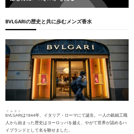
聡明で勇敢な男性の象徴
1-2.
地球をイメージしたオードトワレ
1-3.
BVLGARIの歴史と共に歩むメンズ香水
アクアシリーズを全種類解説！
2.
アクア プールオム
2-1.
アクア プールオム マリン
2-2.
アクア プールオム アトランティック
2-3.
アクアはどんなファッションに合う？
3.
ブルガリの香水を集めるならカラリア！
4.
まとめ:大海原のような余裕溢れる紳士へ
5.
ブルガリ
BVLGARI
は1844年、イタリア・ローマにて誕生。一人の銀細工職
人から始まった歴史はヨーロッパを越え、やがて世界が認めるハ
イブランドとして名を馳せました。