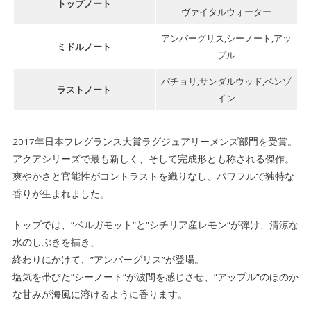
トップノート
ヴァイタルウォーター
アンバーグリス,シーノート,アッ
ミドルノート
プル
パチョリ,サンダルウッド,ベンゾ
ラストノート
イン
2017年日本フレグランス大賞ラグジュアリーメンズ部門を受賞。
アクアシリーズで最も新しく、そして完成形とも称される傑作。
爽やかさと官能性がコントラストを織りなし、パワフルで独特な
香りが生まれました。
トップでは、”ベルガモット”と”シチリア産レモン”が弾け、清涼な
水のしぶきを描き、
終わりにかけて、”アンバーグリス”が登場。
塩気を帯びた”シーノート”が波間を感じさせ、”アップル”のほのか
な甘みが海風に溶けるように香ります。