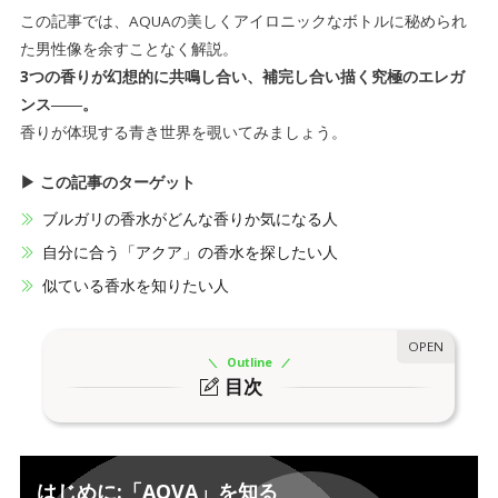
この記事では、AQUAの美しくアイロニックなボトルに秘められ
た男性像を余すことなく解説。
3つの香りが幻想的に共鳴し合い、補完し合い描く究極のエレガ
ンス――。
香りが体現する青き世界を覗いてみましょう。
▶ この記事のターゲット
ブルガリの香水がどんな香りか気になる人
自分に合う「アクア」の香水を探したい人
似ている香水を知りたい人
Outline
目次
はじめに:「AQVA」を知る
1.
BVLGARIの歴史と共に歩むメンズ香水
1-1.
はじめに:「
AQVA
」を知る