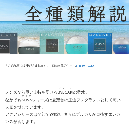
＊この記事にはPRが含まれます。 商品画像の引用元:
amazon.co.jp
ブルガリ
メンズから厚い支持を受ける
BVLGARI
の香水。
アクア
なかでも
AQVA
シリーズは夏定番の王道フレグランスとして高い
人気を博しています。
アクアシリーズは
全部で3種類
。各々にブルガリが目指すエレガ
ンスがあります。