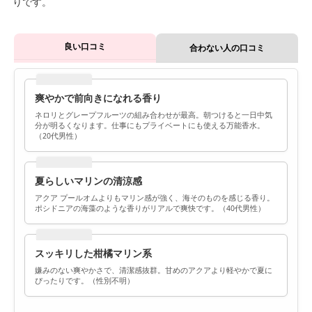
りです。
良い口コミ
合わない人の口コミ
爽やかで前向きになれる香り
ネロリとグレープフルーツの組み合わせが最高。朝つけると一日中気
分が明るくなります。仕事にもプライベートにも使える万能香水。
（20代男性）
夏らしいマリンの清涼感
アクア プールオムよりもマリン感が強く、海そのものを感じる香り。
ポシドニアの海藻のような香りがリアルで爽快です。（40代男性）
スッキリした柑橘マリン系
嫌みのない爽やかさで、清潔感抜群。甘めのアクアより軽やかで夏に
ぴったりです。（性別不明）