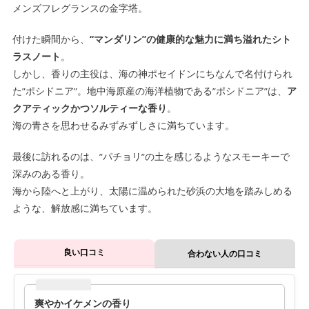
メンズフレグランスの金字塔。
付けた瞬間から、
“マンダリン”の健康的な魅力に満ち溢れたシト
ラスノート
。
しかし、香りの主役は、海の神ポセイドンにちなんで名付けられ
た”ポシドニア”。地中海原産の海洋植物である”ポシドニア”は、
ア
クアティックかつソルティーな香り
。
海の青さを思わせるみずみずしさに満ちています。
最後に訪れるのは、”パチョリ”の土を感じるようなスモーキーで
深みのある香り。
海から陸へと上がり、太陽に温められた砂浜の大地を踏みしめる
ような、解放感に満ちています。
良い口コミ
合わない人の口コミ
爽やかイケメンの香り