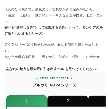
ほんのひと吹きで、潮風のような爽やかさと深みが広がり、
「清潔」「誠実」「魅力的」――そんな言葉が自然と似合う自分
へ。
香りを“身だしなみ”として意識する男性
にとって、
匂いケアの決
定版ともいえるシリーズ
。
アクアシリーズの3種それぞれが、異なる個性と魅力を放ちま
す。
あなたが求める印象――爽やかさ、知的さ、情熱――に合わせ
て、
“あなたの魅力を最大限に引き出す一本”を見つけてください
♪
● BEST SELECTION ●
ブルガリ AQVAシリーズ
2
1