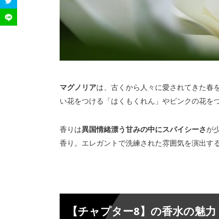
4.
【チャプター8】がおすすめの人と
5.
チャプター8は女性に好まれる？
6.
【チャプター8】はどこで買える？
7.
まとめ
マグノリア
は、古くから人々に愛されてきた春を
8.
い花をつける「はくもくれん」やピンクの花を
香りは
異国情緒漂う甘みの中にスパイシーさ
が
香り。エレガントで洗練された雰囲気を演出す
【チャプター8】の香水の魅力