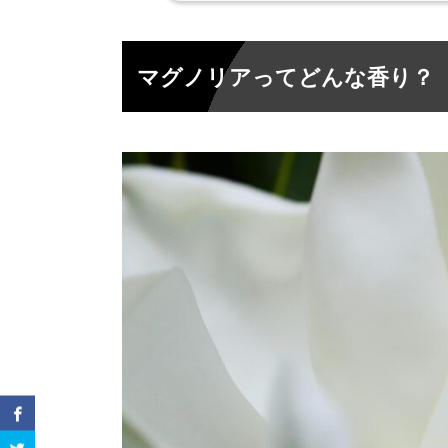
【チャプター8】の香水の魅力
2.
マグノリアってどんな香り？
トップノート：柔らかな甘みのある
2-1.
ミドルノート：上品で清潔感のある
2-2.
ベースノート：相反する無垢と官能
2-3.
愛用してる芸能人は？
2-4.
チャプター8と似てる香りは？
3.
似てる香り① イッセイミヤケ【ロード
3-1.
似てる香り② ディオール【ジャドール
3-2.
似てる香り③ ロエベ【001 ウーマン 
3-3.
チャプター8の口コミは？