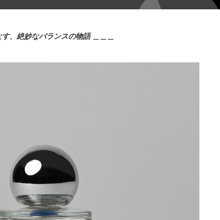
なす、絶妙なバランスの物語
＿＿＿