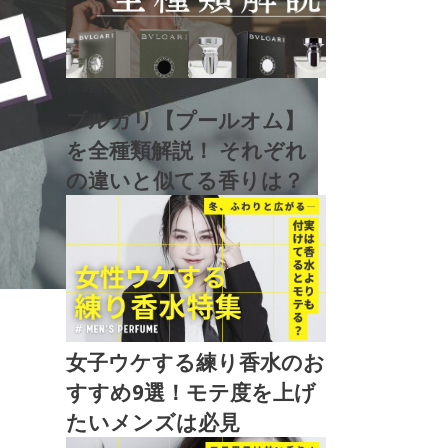
#
BVLGARI
ブルガリ【プールオム】
を全種類解説！ それぞれ
の違いと似てる香りは？
女子ウケする練り香水のお
すすめ9選！モテ度を上げ
たいメンズは必見