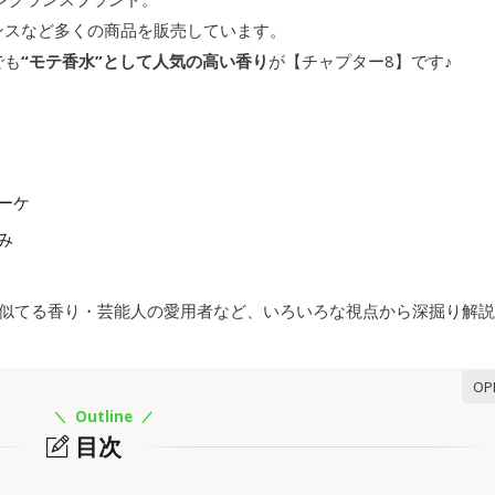
ンスなど多くの商品を販売しています。
でも
“モテ香水”として人気の高い香り
が【チャプター8】です♪
ーケ
み
の似てる香り・芸能人の愛用者など、いろいろな視点から深掘り解
Outline
目次