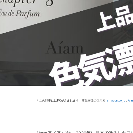
＊この記事にはPRが含まれます 商品画像の引用元:
amazon.co.jp
,
Ai
Aiam(アイアム)は、2020年に日本で誕生した