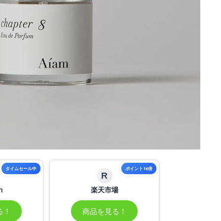
タイムセール中
ポイント16倍
R
n
楽天市場
る！
商品を見る！