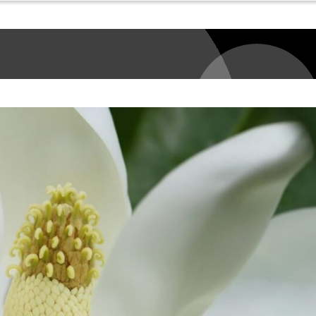
シトラス
フローラルブーケ
が融合した甘み
ゥイッセイ EDT】
 EDT】
EDT】