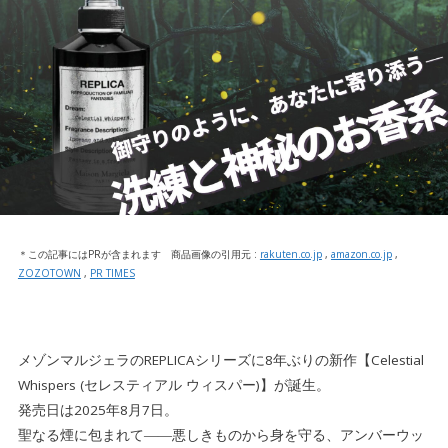
＊この記事にはPRが含まれます 商品画像の引用元 :
rakuten.co.jp
,
amazon.co.jp
,
ZOZOTOWN
,
PR TIMES
メゾンマルジェラのREPLICAシリーズに8年ぶりの新作【Celestial
Whispers (セレスティアル ウィスパー)】が誕生。
発売日は2025年8月7日。
聖なる煙に包まれて――悪しきものから身を守る、アンバーウッ