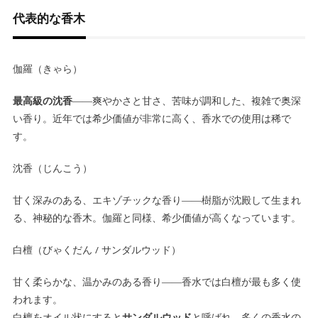
代表的な香木
伽羅（きゃら）
最高級の沈香
――爽やかさと甘さ、苦味が調和した、複雑で奥深
い香り。近年では希少価値が非常に高く、香水での使用は稀で
す。
沈香（じんこう）
甘く深みのある、エキゾチックな香り――樹脂が沈殿して生まれ
る、神秘的な香木。伽羅と同様、希少価値が高くなっています。
白檀（びゃくだん / サンダルウッド）
甘く柔らかな、温かみのある香り――香水では白檀が最も多く使
われます。
白檀をオイル状にすると
サンダルウッド
と呼ばれ、多くの香水の