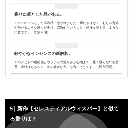
香りに凛とした品がある。
ミルラのツンとした清浄感に惹かれました。煙たさはなく、むしろ背筋
が伸びるような澄んだ香り。宗教的というより「精神を整える」ような
印象です。（性別不明）
軽やかなインセンスの新解釈。
アルデヒドの透明感とウッディの温かみが心地よく、重く燻らないお香
系。春秋はもちろん、冬の静かな夜にも合いそうです。（性別不明）
5| 新作【セレスティアルウィスパー】と似て
る香りは？