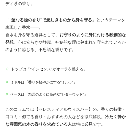
ディ系の香り。
「
“聖なる煙の香り”で悪しきものから身を守る
」というテーマを
表現した香水――。
香水を身を守る道具として、
お守りのように身に付ける独創的な
発想
。心に安らぎや静寂、神秘的な煙に包まれて守られているか
のように感じる、不思議な香りです。
トップは「”インセンス”がオーラを整える」
ミドルは「香りを軽やかにする”ミルラ”」
ベースは「精霊のように高尚な”シダーウッド”」
このコラムでは【セレスティアルウィスパー】の、香りの特徴・
口コミ・似てる香り・おすすめの人などを徹底解説。
冷たく静か
な雰囲気の木の香りを求めている人
は特に必見です。