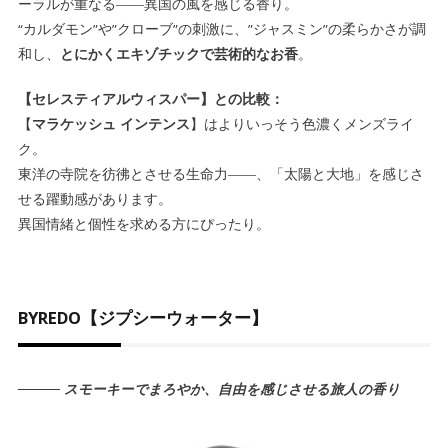
ーラルが重なる――異国の風を感じる香り。
“カルダモン”や”クローブ”の刺激に、”ジャスミン”の柔らかさが調
和し、
とにかくエキゾチックで芸術的なお香
。
【セレスティアルウィスパー】との比較：
【
マラケッシュ インテンス
】はよりいっそう色濃くメンズライ
ク。
東洋の寺院を彷彿とさせる生命力――、「太陽と大地」を感じさ
せる躍動感があります。
異国情緒と個性を求める方にぴったり。
BYREDO【ジプシーウォーター】
――― スモーキーでまろやか、自由を感じさせる旅人の香り