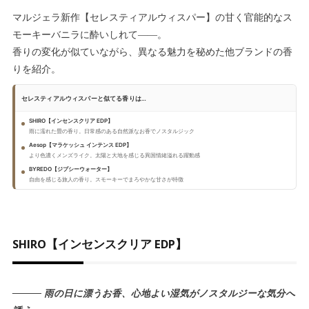
マルジェラ新作【セレスティアルウィスパー】の甘く官能的なス
モーキーバニラに酔いしれて――。
香りの変化が似ていながら、異なる魅力を秘めた他ブランドの香
りを紹介。
セレスティアルウィスパーと似てる香りは…
SHIRO【インセンスクリア EDP】
雨に濡れた畳の香り。日常感のある自然派なお香でノスタルジック
Aesop【マラケッシュ インテンス EDP】
より色濃くメンズライク。太陽と大地を感じる異国情緒溢れる躍動感
BYREDO【ジプシーウォーター】
自由を感じる旅人の香り。スモーキーでまろやかな甘さが特徴
SHIRO【インセンスクリア EDP】
――― 雨の日に漂うお香、心地よい湿気がノスタルジーな気分へ