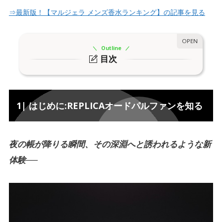
⇒最新版！【マルジェラ メンズ香水ランキング】の記事を見る
Outline
目次
1| はじめに:REPLICAオードパルファンを知る
1.
ボトルに宿る、夜の物語
1-1.
1| はじめに:REPLICAオードパルファンを知る
2| インセンスってどんな香り？
2.
代表的な香木
2-1.
夜の帳が降りる瞬間、その深淵へと誘われるような新
体験──
3| マルジェラ新作【セレスティアルウィスパー】
3.
の香りは？
トップノート：インセンスが精神とオーラを整える
3-1.
ミドルノート：ほどよいミルラが香りを軽やかに―
3-2.