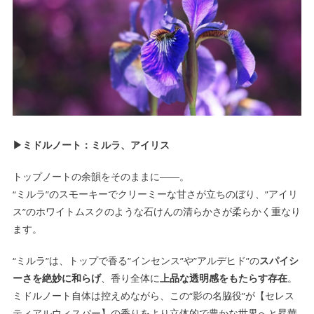
▶ミドルノート：ミルラ、アイリス
トップノートの余韻をそのままに――。
“ミルラ”のスモーキーでクリーミーな甘さが立ちのぼり、”アイリ
ス”のホワイトムスクのような石けんの清らかさが柔らかく重なり
ます。
“ミルラ”は、トップで香る”インセンス”や”アルデヒド”の
スパイシ
ーさを絶妙に和らげ
、香り全体に
上品な透明感をもたらす存在
。
ミドルノート自体は控えめながら、この“影の名脇役”が【セレス
ティアルウィスパー】の香りをより立体的で豊かな世界へと昇華