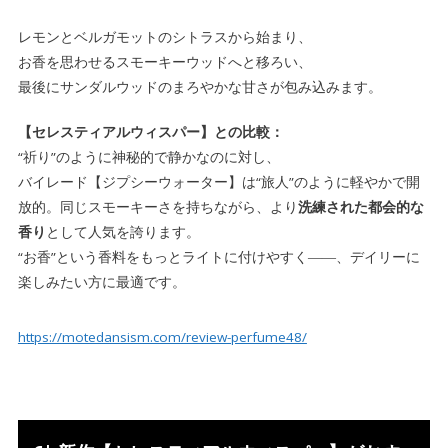
レモンとベルガモットのシトラスから始まり、
お香を思わせるスモーキーウッドへと移ろい、
最後にサンダルウッドのまろやかな甘さが包み込みます。
【セレスティアルウィスパー】との比較：
“祈り”のように神秘的で静かなのに対し、
バイレード【ジプシーウォーター】は“旅人”のように軽やかで開
放的。同じスモーキーさを持ちながら、より
洗練された都会的な
香り
として人気を誇ります。
“お香”という香料をもっとライトに付けやすく――、デイリーに
楽しみたい方に最適です。
https://motedansism.com/review-perfume48/