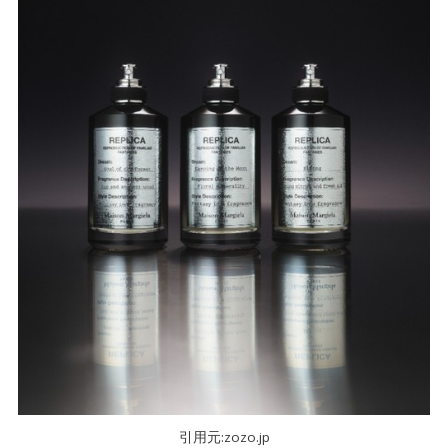
ベースノート：強さと優しさ―精霊のように高尚な
3-3.
シダーウッド
4| 新作【セレスティアルウィスパー】の口コミ
4.
は？
5| 新作【セレスティアルウィスパー】と似てる香
5.
りは？
SHIRO【インセンスクリア EDP】
5-1.
Aesop【マラケッシュ インテンス EDP】
5-2.
BYREDO【ジプシーウォーター】
5-3.
6| 新作【セレスティアルウィスパー】がおすすめ
6.
の人と合うコーデ
引用元:zozo.jp