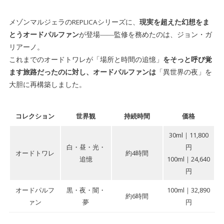
6-1｜こんな人におすすめ
6-1.
6-2｜こんなコーデがおすすめ
メゾンマルジェラのREPLICAシリーズに、
現実を超えた幻想をま
6-2.
とうオードパルファン
が登場――監修を務めたのは、ジョン・ガ
リアーノ。
7| 新作【セレスティアルウィスパー】は女性に好
7.
これまでのオードトワレが「場所と時間の追憶」
をそっと呼び覚
まれる？
ます旅路だったのに対し、オードパルファンは
「異世界の夜」を
8| 新作【セレスティアルウィスパー】はどこで買
大胆に再構築しました。
8.
える？
コレクション
世界観
持続時間
価格
9｜まとめ
9.
30ml｜11,800
白・昼・光・
円
オードトワレ
約4時間
追憶
100ml｜24,640
円
オードパルフ
黒・夜・闇・
100ml｜32,890
約6時間
ァン
夢
円