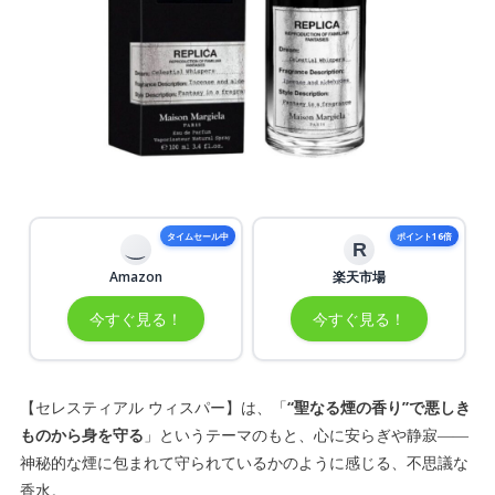
タイムセール中
ポイント16倍
R
Amazon
楽天市場
今すぐ見る！
今すぐ見る！
【セレスティアル ウィスパー】は、「
“聖なる煙の香り”で悪しき
ものから身を守る
」というテーマのもと、心に安らぎや静寂――
神秘的な煙に包まれて守られているかのように感じる、不思議な
香水。