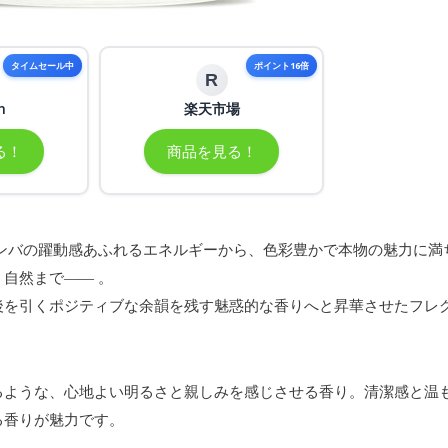
タイムセール中
ポイント16倍
R
n
楽天市場
る！
商品を見る！
ンバの躍動感あふれるエネルギーから、色彩豊かで本物の魅力に満
自然まで―― 。
後を引くポジティブな余韻を残す魅惑的な香りへと昇華させたフレ
るような、心地よい明るさと親しみを感じさせる香り。清潔感と温
る香りが魅力です。