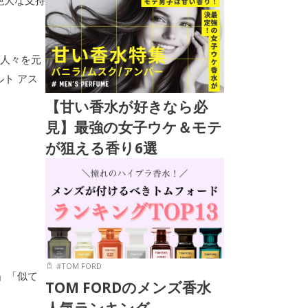
絶大な支持
の人々を元
ト アス
【甘い香水が好きなら必
見】最強の女子ウケ＆モテ
が狙える香り6選
#
TOM FORD
」「似て
TOM FORDのメンズ香水