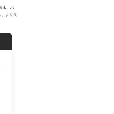
香水。バ
ら、より長