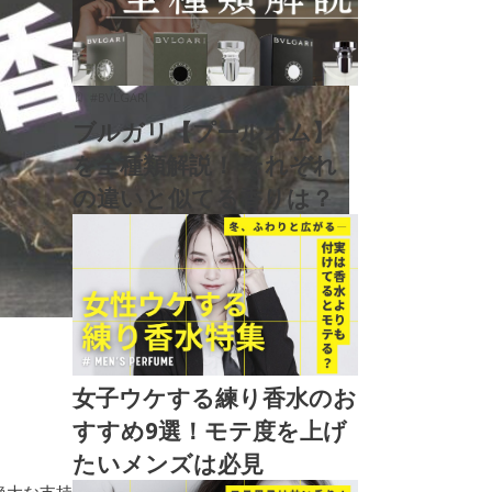
#
BVLGARI
ブルガリ【プールオム】
を全種類解説！ それぞれ
の違いと似てる香りは？
女子ウケする練り香水のお
すすめ9選！モテ度を上げ
たいメンズは必見