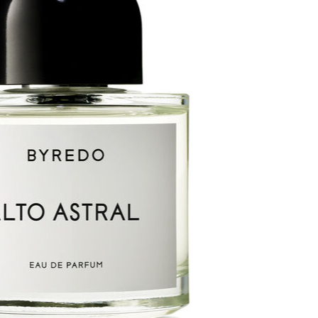
入手困難…
めのシーンは？
ィブエナジー”で気分を上げる