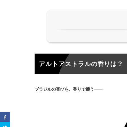
アルトアストラルの香りは？
1.
トップノート “弾けるアルデヒドと
1-1.
アルトアストラルの香りは？
ミドルノート “お香とジャスミンの
1-2.
ラストノート “塩キャラメルのよう
1-3.
ブラジルの喜びを、香りで纏う――
アルトアストラルに似ている香水
2.
Maison Margiela【レプリカ 
2-1.
MUGLER【エイリアン ゴッデス イ
2-2.
AERIN【アンバー ムスク】