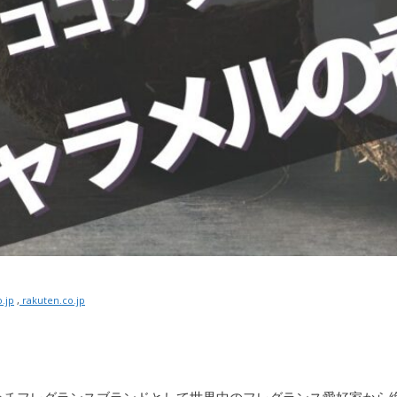
.jp
,
rakuten.co.jp