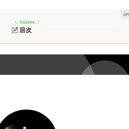
Outline
目次
ココナッツの幕開け”
深み”
な甘じょっぱい余韻”
は？
ビーチウォーク】 ★入手しやすい！
ンテンス】