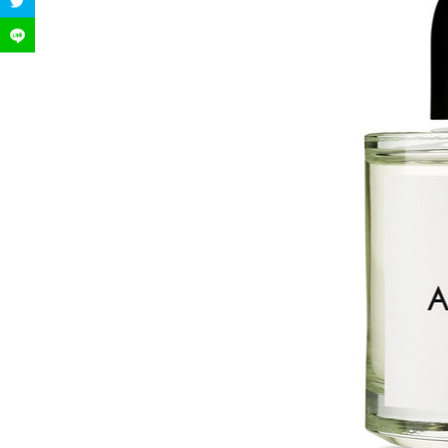
2-3.
MIX:BAR【ココナッツ パーム】★
2-4.
アルトアストラルの口コミは？
3.
アルトアストラルの付け方とおすす
4.
まとめ: バイレードの新作”ポジテ
5.