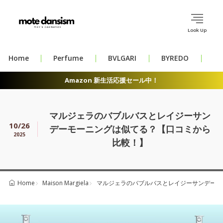
Look Up
Home
Perfume
BVLGARI
BYREDO
CH
Amazon 新生活応援セール中！
マルジェラのバブルバスとレイジーサン
10/26
デーモーニングは似てる？【口コミから
2025
比較！】
Maison Margiela
マルジェラのバブルバスとレイジーサンデーモ
Home