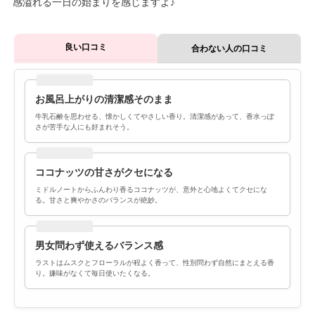
感溢れる一日の始まりを感じますよ♪
良い口コミ
合わない人の口コミ
お風呂上がりの清潔感そのまま
牛乳石鹸を思わせる、懐かしくてやさしい香り。清潔感があって、香水っぽ
さが苦手な人にも好まれそう。
ココナッツの甘さがクセになる
ミドルノートからふんわり香るココナッツが、意外と心地よくてクセにな
る。甘さと爽やかさのバランスが絶妙。
男女問わず使えるバランス感
ラストはムスクとフローラルが程よく香って、性別問わず自然にまとえる香
り。嫌味がなくて毎日使いたくなる。