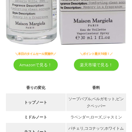
香水
＼本日のタイムセール実施中／
＼ポイント最大16倍！／
Amazonで見る！
楽天市場で見る！
香りの変化
香料
ソープバブル,ベルガモット,ピン
トップノート
クペッパー
ミドルノート
ラベンダー,ローズ,ジャスミン
パチェリ,ココナッツ,ホワイトム
ラストノート