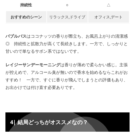
持続性
○
△
おすすめのシーン
リラックス,ドライブ
オフィス,デート
バブルバス
はココナッツの香りが際立ち、お風呂上がりの清潔感
◎ 持続性と拡散力が高くて長続きします。一方で、しっかりと
甘いので単なるサボン系ではないです。
レイジーサンデーモーニング
は香りが薄めで柔らかい感じ。主張
が控えめで、アルコール臭が無いので
香水を始めるならこれがお
すすめ
！ 一方で、
すぐに香りが飛んでしまう
との評価もあり、
お出かけでは付け直す必要ありです。
4| 結局どっちがオススメなの？