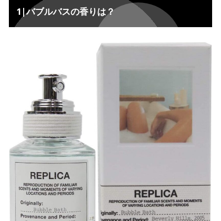
1|バブルバスの香りは？
ミドルノート”ラベンダー”
1-2.
ラストノート”ココナッツ”
1-3.
2| レイジーサンデーモーニングの香りは？
2.
トップノート”スズラン”
2-1.
ミドルノート”アイリス”
2-2.
ラストノート”ホワイトムスク”
2-3.
3| バブルバス VS レイジーサンデーモーニング
3.
4| 結局どっちがオススメなの？
4.
5| マルジェラREPLICAを集めるならカラリア！
5.
6| まとめ：どちらも清潔感のある魅力的なサボン
6.