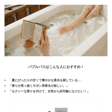
バブルバスはこんな人におすすめ！
「
夏にぴったりの甘くて爽やかな香水
を探している…
」
「
香りが長く続く
サボン系香水が欲しい。」
「セクシーな香りを付けて、
女性から好印象
になりたい！」