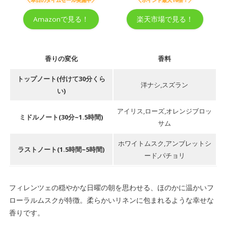
＼本日のタイムセール実施中／
＼ポイント最大16倍！／
Amazonで見る！
楽天市場で見る！
香りの変化
香料
トップノート(付けて30分くら
洋ナシ,スズラン
い)
アイリス,ローズ,オレンジブロッ
ミドルノート(30分~1.5時間)
サム
ホワイトムスク,アンブレットシ
ラストノート(1.5時間~5時間)
ード,パチョリ
フィレンツェの穏やかな日曜の朝を思わせる、ほのかに温かいフ
ローラルムスクが特徴。柔らかいリネンに包まれるような幸せな
香りです。