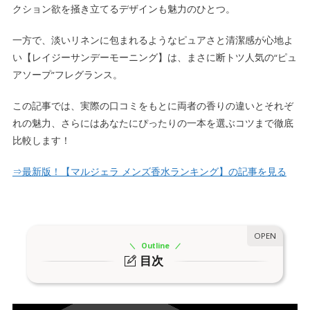
クション欲を掻き立てるデザインも魅力のひとつ。
一方で、淡いリネンに包まれるようなピュアさと清潔感が心地よ
い
【レイジーサンデーモーニング】
は、まさに断トツ人気の
“ピュ
アソープ”フレグランス
。
この記事では、実際の口コミをもとに両者の香りの違いとそれぞ
れの魅力、さらにはあなたにぴったりの一本を選ぶコツまで徹底
比較します！
⇒最新版！【マルジェラ メンズ香水ランキング】の記事を見る
Outline
目次
1|バブルバスの香りは？
1.
トップノート”ソープバブル”
1-1.