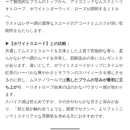
ーで魅惑的なプラムのトップから、アイコニックなムスクとヘリ
オトロープ、ホワイトシダーウッド、ローズが調和するミドル
へ。
ラストはレザー調の濃厚なスエードのアコードとムスクが深い官
能性をもたらします。
▶【ホワイトスエード】との比較：
共通してムスクとスエードを主体とした上質で官能的な香り。柔
らかなレザー調のムードを共有し、肌馴染みの良いエレガントさ
があります。違いとして、ホワイトスエードがトップにタイムや
紅茶のハーバルな爽やかさとサフランのスパイシーさを感じさせ
るのに対し、ムスクノワールでは
熟したプラムの甘みが最初に立
ち上がり
、ヘリオトロープ由来のほのかなパウダリー感が加わり
ます。
スパイス感は控えめですが、その分やわらかな甘さと深みがあ
り、「肌と肌が触れ合うような」親密でセクシー。よりフェミニ
ンでミステリアスな雰囲気を求める方におすすめです。