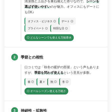
清潔感と上品さを兼ね備えた香りなので、
シーンを
選ばず使いやすい
のが魅力。オフィスにもデートに
もOK♪
オフィス・ビジネス ◎
デート ◎
プライベート ◎
特別な日 ◎
◎ どんなシーンでも使える万能香水
季節との相性
2
口コミでは「秋冬の暖炉の部屋」という声もありま
すが、
季節を問わず使える
という意見が多数。
春 ◎
夏 ○
秋 ◎
冬 ◎
◎ オールシーズン使える万能さ
持続性・拡散性
3