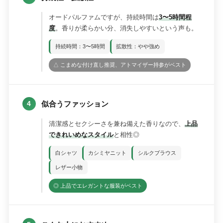
オードパルファムですが、持続時間は
3〜5時間程
度
。香りが柔らかい分、消失しやすいという声も。
持続時間：3〜5時間
拡散性：やや強め
△ こまめな付け直し推奨、アトマイザー持参がベスト
似合うファッション
4
清潔感とセクシーさを兼ね備えた香りなので、
上品
できれいめなスタイル
と相性◎
白シャツ
カシミヤニット
シルクブラウス
レザー小物
◎ 上品でエレガントな服装がベスト