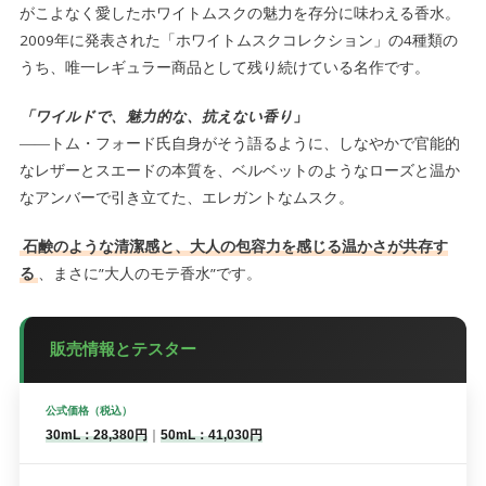
がこよなく愛したホワイトムスクの魅力を存分に味わえる香水。
2009年に発表された「ホワイトムスクコレクション」の4種類の
うち、唯一レギュラー商品として残り続けている名作です。
「ワイルドで、魅力的な、抗えない香り
」
――トム・フォード氏自身がそう語るように、しなやかで官能的
なレザーとスエードの本質を、ベルベットのようなローズと温か
なアンバーで引き立てた、エレガントなムスク。
石鹸のような清潔感と、大人の包容力を感じる温かさが共存す
る
、まさに”大人のモテ香水”です。
販売情報とテスター
公式価格（税込）
30mL：28,380円
｜
50mL：41,030円