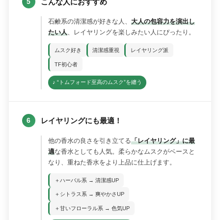
こんな人におすすめ
5
石鹸系の清潔感が好きな人、
大人の包容力を演出し
たい人
、レイヤリングを楽しみたい人にぴったり。
ムスク好き
清潔感重視
レイヤリング派
TF初心者
♪ “トムフォード至高のムスク”を纏う
レイヤリングにも最適！
6
他の香水の良さを引き立てる
「レイヤリング」に最
適
な香水としても人気。柔らかなムスクがベースと
なり、重ねた香水をより上品に仕上げます。
＋ハーバル系 → 清潔感UP
＋シトラス系 → 爽やかさUP
＋甘いフローラル系 → 色気UP