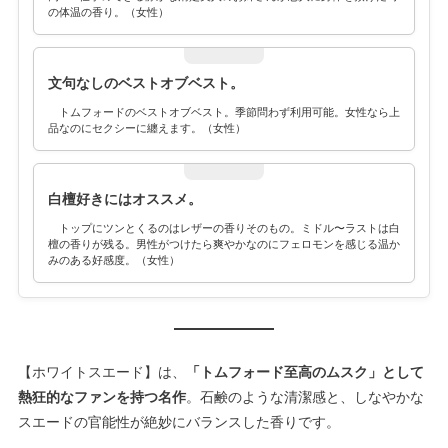
の体温の香り。（女性）
文句なしのベストオブベスト。
トムフォードのベストオブベスト。季節問わず利用可能。女性なら上
品なのにセクシーに纏えます。（女性）
白檀好きにはオススメ。
トップにツンとくるのはレザーの香りそのもの。ミドル〜ラストは白
檀の香りが残る。男性がつけたら爽やかなのにフェロモンを感じる温か
みのある好感度。（女性）
【ホワイトスエード】は、
「トムフォード至高のムスク」として
熱狂的なファンを持つ名作
。石鹸のような清潔感と、しなやかな
スエードの官能性が絶妙にバランスした香りです。