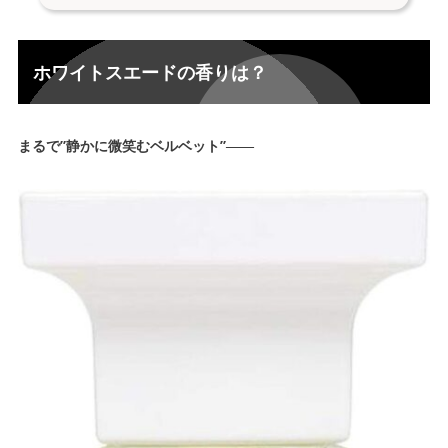
ホワイトスエードの香りは？
1.
トップノート “柔らかいスエードに白い光が落ちる”
1-1.
ホワイトスエードの香りは？
ミドルノート “清楚な白い花々の透明感”
1-2.
ラストノート “肌そのものが上品になる余韻”
1-3.
まるで”静かに微笑むベルベット”――
「石鹸っぽい」「昔ながらの石鹸」と言われる理由
1-4.
ホワイトスエードに似ている香水は？
2.
Jo Malone LONDON【ピオニー＆ブラッシュスエー
2-1.
ド】
BYREDO【ブラックサフラン】
2-2.
ナルシソロドリゲス【フォーハー ムスクノワール】
2-3.
ボッテガ・ヴェネタ【オードパルファム】
2-4.