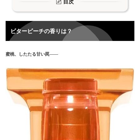
目次
ビターピーチの香りは？
1.
トップノート “熟しきった桃の誘惑”
1-1.
ビターピーチの香りは？
ミドルノート “洋酒に浸る陶酔感”
1-2.
ラストノート “クリーミーで官能的な余韻”
1-3.
蜜桃、したたる甘い罠――
ロストチェリーとの違いは？
1-4.
ビターピーチに似ている香水は？
2.
Jo Malone LONDON【ネクタリン ブロッサム＆ハニ
2-1.
ー】
VERSACE【エロス フレイム】
2-2.
セルヨッフ【ラ キャピタル】
2-3.
キリアン【ブラック ファントム】
2-4.