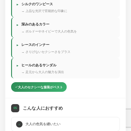
シルクのワンピース
▸
→ 上品な光沢で官能的な印象に
深みのあるカラー
▸
→ ボルドーやネイビーで大人の色気を
レースのインナー
▸
→ さりげないセクシーさをプラス
ヒールのあるサンダル
▸
→ 足元から大人の魅力を演出
大人のセクシーな服装がベスト
こんな人におすすめ
05
大人の色気を纏いたい
✓