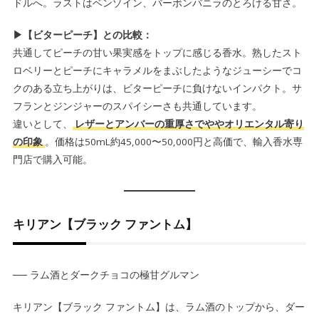
ドルへ。ラストはベンゾイン、バーボンバニラのとろける甘さ。
▶【ビターピーチ】との比較：
共通してピーチの甘い果実感をトップに感じる香水。熟したスト
ロベリーとピーチにキャラメルをまぶしたようなジューシーでコ
クのある立ち上がりは、ビターピーチに負けないインパクト。サ
フランとジンジャーのスパイシーさも共通しています。
違いとして、
レザーとアンバーの重厚さでややオリエンタル寄り
の印象
。価格は50mL約45,000〜50,000円と高価で、輸入香水専
門店で購入可能。
キリアン【ブラック ファントム】
── ラム酒とダークチョコの極甘グルマン
キリアン【ブラック ファントム】は、ラム酒のトップから、ダー