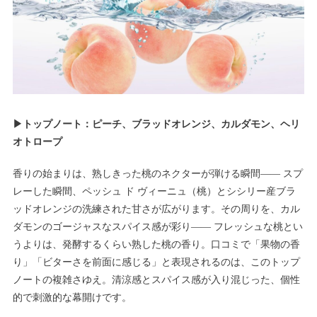
▶トップノート：ピーチ、ブラッドオレンジ、カルダモン、ヘリ
オトロープ
香りの始まりは、熟しきった桃のネクターが弾ける瞬間―― スプ
レーした瞬間、ペッシュ ド ヴィーニュ（桃）とシシリー産ブラ
ッドオレンジの洗練された甘さが広がります。その周りを、カル
ダモンのゴージャスなスパイス感が彩り―― フレッシュな桃とい
うよりは、発酵するくらい熟した桃の香り。口コミで「果物の香
り」「ビターさを前面に感じる」と表現されるのは、このトップ
ノートの複雑さゆえ。清涼感とスパイス感が入り混じった、個性
的で刺激的な幕開けです。