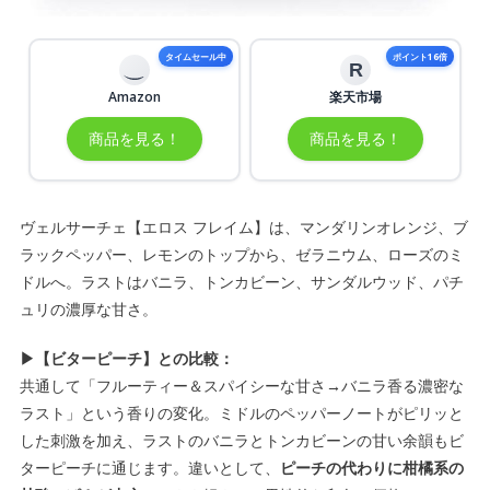
タイムセール中
ポイント16倍
R
Amazon
楽天市場
商品を見る！
商品を見る！
ヴェルサーチェ【エロス フレイム】は、マンダリンオレンジ、ブ
ラックペッパー、レモンのトップから、ゼラニウム、ローズのミ
ドルへ。ラストはバニラ、トンカビーン、サンダルウッド、パチ
ュリの濃厚な甘さ。
▶【ビターピーチ】との比較：
共通して「フルーティー＆スパイシーな甘さ→バニラ香る濃密な
ラスト」という香りの変化。ミドルのペッパーノートがピリッと
した刺激を加え、ラストのバニラとトンカビーンの甘い余韻もビ
ターピーチに通じます。違いとして、
ピーチの代わりに柑橘系の