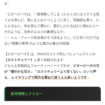
す。
「ビターピーチは、一度体験してしまったらくせになりそうな危
うさを孕んだ、肌にまとわりつくように甘く、官能的な香り。た
とえるなら、旬を迎えて豊かに、蜜がしたたるほどに熟れたピー
チのような、生粋のエロスの象徴なんだ」
――トム・フォード氏自身がそう語るように、ただ甘いだけでは
ない”禁断の果実”のような魅力が最大の特徴。
【ビターピーチ】は、SNSや口コミで同じパヒュームラインの
【
ロストチェリー
】と度々比較されます。
どちらも官能的なフルーティーノートですが、
ビターピーチの方
が「穏やかな甘さ」「ロストチェリーより甘くない」という声
も
。
レイヤリングで両方を重ねて使う人も多いようです
。
販売情報とテスター