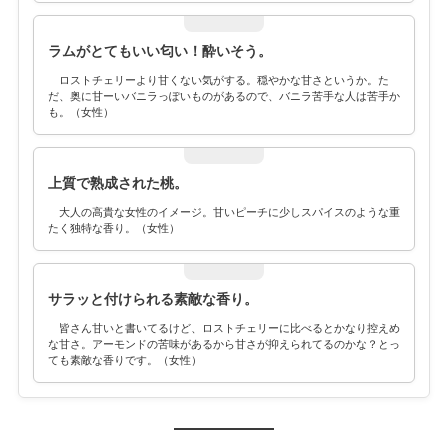
ラムがとてもいい匂い！酔いそう。
ロストチェリーより甘くない気がする。穏やかな甘さというか。た
だ、奥に甘ーいバニラっぽいものがあるので、バニラ苦手な人は苦手か
も。（女性）
上質で熟成された桃。
大人の高貴な女性のイメージ。甘いピーチに少しスパイスのような重
たく独特な香り。（女性）
サラッと付けられる素敵な香り。
皆さん甘いと書いてるけど、ロストチェリーに比べるとかなり控えめ
な甘さ。アーモンドの苦味があるから甘さが抑えられてるのかな？とっ
ても素敵な香りです。（女性）