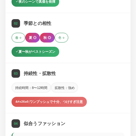
夜のシーンで真価を発揮
季節との相性
02
春 ○
夏 ◎
秋 ◎
冬 ○
夏〜秋がベストシーズン
持続性・拡散性
03
持続時間：8〜12時間
拡散性：強め
ワンプッシュで十分、つけすぎ注意
似合うファッション
04