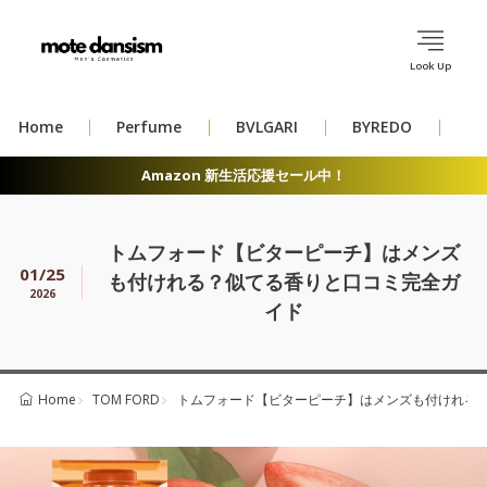
Look Up
Home
Perfume
BVLGARI
BYREDO
CH
Amazon 新生活応援セール中！
トムフォード【ビターピーチ】はメンズ
01/25
も付けれる？似てる香りと口コミ完全ガ
2026
イド
TOM FORD
トムフォード【ビターピーチ】はメンズも付けれる
Home