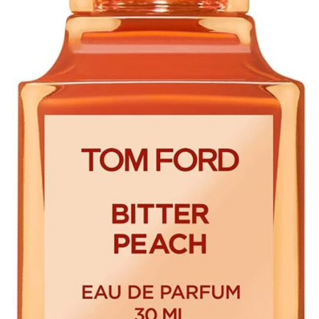
ビターピーチの口コミは？
3.
ビターピーチの付け方とおすすめのシーンは？
4.
3.5 ビターピーチはメンズでも使える？
5.
結論：積極的にはおすすめしない
5-1.
それでもメンズで纏いたいなら？
5-2.
メンズにおすすめの代替香水
5-3.
まとめ: トムフォードの”禁断の果実”で誰をも虜に
6.