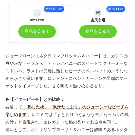
タイムセール中
ポイント16倍
R
Amazon
楽天市場
商品を見る！
商品を見る！
ジョーマローン【ネクタリンブロッサム＆ハニー】は、カシスの
爽やかなトップから、アカシアハニーのスイートでクリーミーな
ミドルへ。ラストは完璧に熟したピーチのベルベットのようなな
めらかさが漂います。ロンドン・コベントガーデンの早朝のマー
ケットをイメージした、甘く明るく遊び心ある香り。
▶【ビターピーチ】との比較：
共通して
「熟した桃」「果汁たっぷり」のジューシーなピーチを
楽しめます
。口コミでは「まとわりつくような果汁たっぷりの桃
の汁」と表現され、エレガントな桃の香りである点も同じ。
違いとして、ネクタリンブロッサム＆ハニーは酸味のあるネクタ