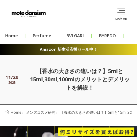
Look Up
Home
Perfume
BVLGARI
BYREDO
CH
Amazon 新生活応援セール中！
【香水の大きさの違いは？】5mlと
11/29
15ml,30ml,100mlのメリットとデメリッ
2025
トを解説！
メンズコスメ研究
【香水の大きさの違いは？】5mlと15ml,30m
Home