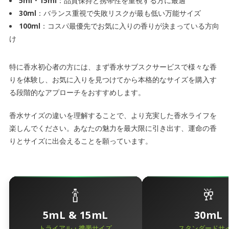
5ml・15ml
：品質保持と携帯性を重視する方に最適
30ml
：バランス重視で失敗リスクが最も低い万能サイズ
100ml
：コスパ最優先でお気に入りの香りが決まっている方向
け
特に香水初心者の方には、まず香水サブスクサービスで様々な香
りを体験し、お気に入りを見つけてから本格的なサイズを購入す
る段階的なアプローチをおすすめします。
香水サイズの違いを理解することで、より充実した香水ライフを
楽しんでください。あなたの魅力を最大限に引き出す、運命の香
りとサイズに出会えることを願っています。
🍾
🥂
5mL & 15mL
30mL
トライアル・携帯サイズ
スタンダードサ