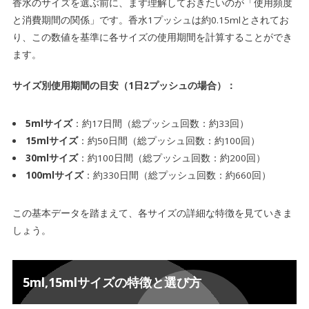
香水のサイズを選ぶ前に、まず理解しておきたいのが「使用頻度
100mlサイズの経済的優位性：圧倒的なコスパ
と消費期間の関係」です。香水1プッシュは約0.15mlとされてお
4-1.
り、この数値を基準に各サイズの使用期間を計算することができ
100mlサイズのデメリット：高価格と品質劣化リス
4-2.
ます。
ク
サイズ別使用期間の目安（1日2プッシュの場合）：
香水サブスクの5mlサイズは十分な大きさなの
5.
か？
5mlサイズ
：約17日間（総プッシュ回数：約33回）
15mlサイズ
：約50日間（総プッシュ回数：約100回）
香水サブスクサービスは本当にお得なのか？
6.
30mlサイズ
：約100日間（総プッシュ回数：約200回）
まとめ：あなたに最適な香水サイズの選び方
100mlサイズ
：約330日間（総プッシュ回数：約660回）
7.
この基本データを踏まえて、各サイズの詳細な特徴を見ていきま
しょう。
5ml,15mlサイズの特徴と選び方