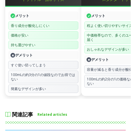
メリット
メリット
✔
✔
香り成分が酸化しにくい
程よく使い切りやすいサイ
価格が安い
中価格帯なので、多くのユ
届く
持ち運びやすい
おしゃれなデザインが多い
デメリット
✖
デメリット
✖
すぐ使い切ってしまう
容量が減ると香り成分が酸
100mLの約3分の1の値段なのでお得では
ない
100mLの約2分の1の価格
ない
簡素なデザインが多い
関連記事
Related articles