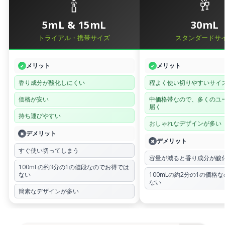
🍾
🥂
5mL & 15mL
30mL
トライアル・携帯サイズ
スタンダードサ
メリット
メリット
✔
✔
香り成分が酸化しにくい
程よく使い切りやすいサイ
価格が安い
中価格帯なので、多くのユ
届く
持ち運びやすい
おしゃれなデザインが多い
デメリット
✖
デメリット
✖
すぐ使い切ってしまう
容量が減ると香り成分が酸
100mLの約3分の1の値段なのでお得では
ない
100mLの約2分の1の価格
ない
簡素なデザインが多い