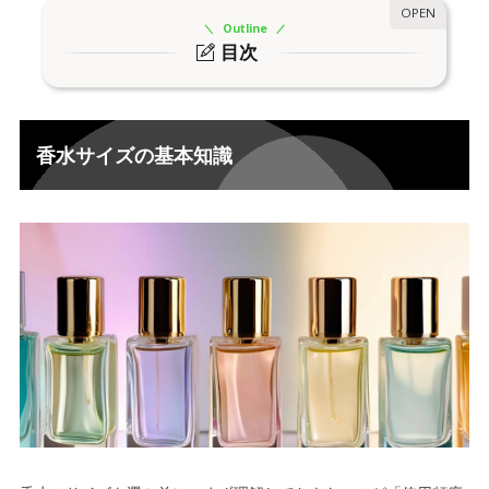
Outline
目次
香水サイズの基本知識
1.
5ml,15mlサイズの特徴と選び方
2.
香水サイズの基本知識
小容量サイズのメリット：品質保持と携帯性の優位
2-1.
性
小容量サイズのデメリット：デザイン性の制約
2-2.
30mlサイズの香水の特徴と選び方は？
3.
30mlサイズの圧倒的バランス：価格・デザイン・容
3-1.
量の黄金比
30mlサイズのデメリット：中期的な品質劣化リスク
3-2.
100mlサイズの香水の特徴と選び方は？
4.