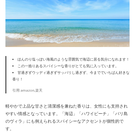
ほんのり塩っぽい海風のような雰囲気
で海辺に居る気分になれます！
この
一捻りあるスパイシーな香り
がとても気に入っています。
甘過ぎずウッディ過ぎずサッパリし過ぎず、今まででいちばん好きな
香り！
引用:amazon,楽天
軽やかで上品な甘さと清潔感を兼ねた香りは、女性にも支持され
やすい情感となっています。「海辺」「ハワイビーチ」「バリ島
のヴィラ」にも例えられるスパイシーなアクセントが個性的で
す。