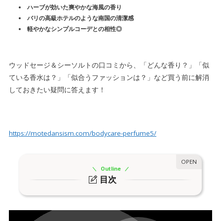
ハーブが効いた爽やかな海風の香り
バリの高級ホテルのような南国の清潔感
軽やかなシンプルコーデとの相性◎
ウッドセージ＆シーソルトの口コミから、「どんな香り？」「似
ている香水は？」「似合うファッションは？」など買う前に解消
しておきたい疑問に答えます！
https://motedansism.com/bodycare-perfume5/
Outline
目次
1| ウッドセージ＆シーソルトのスペックは？
1.
トップノート”アンブレッドシード”
1-1.