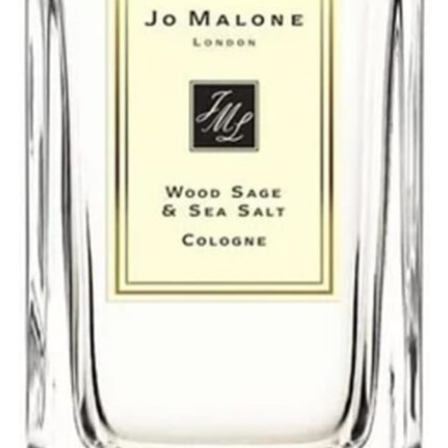
おすすめ② イングリッシュペアー＆フリージア
5-2.
6| どんな人におすすめ？
6.
7| ジョーマローンの香水集めるならカラリア！
7.
8| まとめ:海風がなびくバリ島の香りでした！
8.