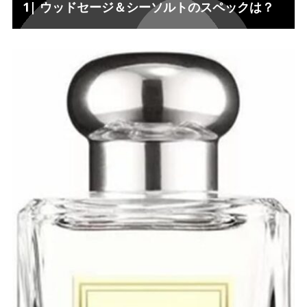
1| ウッドセージ＆シーソルトのスペックは？
ミドルノート”セージ”
1-2.
ラストノート”シーウィード”
1-3.
2| ウッドセージ＆シーソルトの口コミ評判
2.
2-1| 合わなかった人の口コミ
2-1.
2-2| 買って良かった人の口コミ
2-2.
3| どんなファッションに合う？
3.
4| ウッドセージ＆シーソルトに似ている香水は？
4.
ブルガリ【アクアプールオム マリン】
4-1.
5| おすすめの重ね合わせ香水を紹介！
5.
おすすめ① イングリッシュオーク＆ヘーゼルナッツ
5-1.